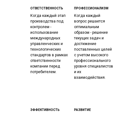
ОТВЕТСТВЕННОСТЬ
ПРОФЕССИОНАЛИЗМ
Когда каждый этап
Когда каждый
производства под
вопрос решается
контролем -
оптимальным
использование
образом - решение
международных
текущих задач и
управленческих и
достижение
технологических
поставленных целей
стандартов в рамках
с учетом высокого
ответственности
профессионального
компании перед
уровня специалистов
потребителем.
и их
взаимодействия.
ЭФФЕКТИВНОСТЬ
РАЗВИТИЕ
Когда каждый
Когда каждый день
процесс дает
обеспечивает
наилучший результат
движение вперёд -
- ведение бизнес-
постоянное