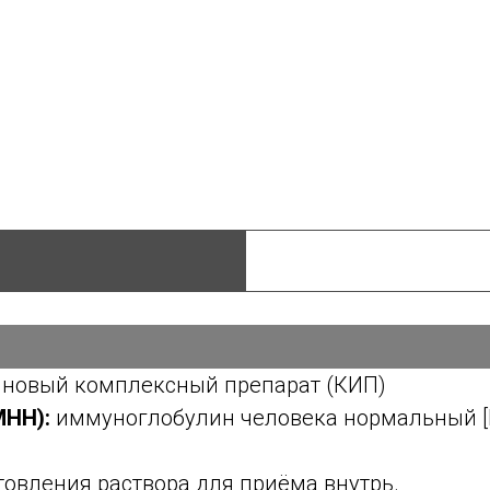
Я
новый комплексный препарат (КИП)
МНН):
иммуноглобулин человека нормальный [I
овления раствора для приёма внутрь.