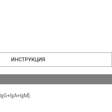
ИНСТРУКЦИЯ
gG+IgA+IgM].